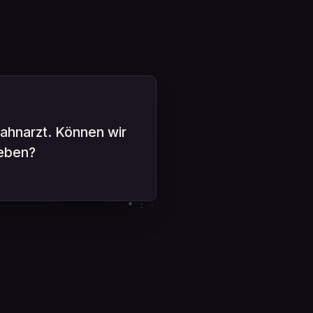
hnarzt. Können wir
ieben?