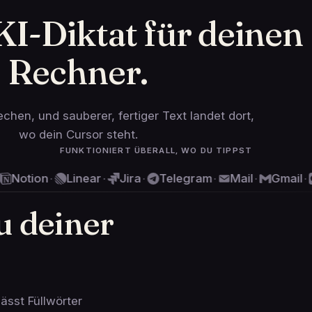
           +#**=;;=+*##;             #;;*+ ;; 
 KI-Diktat für deinen
            #+#*=;;;=+ =+           =# ;== ;+=
              ###++=;==+**+;       ;#+=== =;=+
                ###*++=;++###   #  # #; =;  =*
                  ###*+++==**=##;;===*=+*+#  +
Rechner.
                       ##=##;=+++=*+=*#;  ;  ;
                                            +*
                                   #  +      +
                                   +; == ;    
                                          ;   
echen, und sauberer, fertiger Text landet dort,
                                          ;; =
wo dein Cursor steht.
                                         =;   
FUNKTIONIERT ÜBERALL, WO DU TIPPST
Linear
Jira
Telegram
Mail
Gmail
Message
·
·
·
·
·
u deiner
 lässt Füllwörter