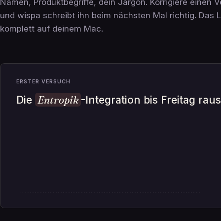
Namen, Produktbegriffe, dein Jargon. Korrigiere einen V
und wispa schreibt ihn beim nächsten Mal richtig. Das L
komplett auf deinem Mac.
DU KORRIGIERST
Die
A
-Integration bis Freitag rausbringe
········································································
