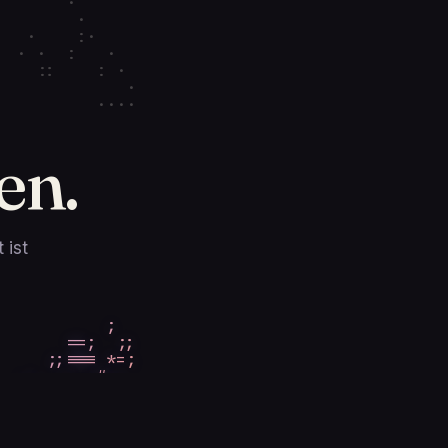
 :        ·    

::·       :    

   ·           

  :··          

··  ·          

 ·::···        

    ·          

en.
               

               

               

               

               

 ist
               

               

               

               

               

        ;+*;;  

    =#;+#;; ;  

 =#+*+  ;; ;   

;;;+  ;=+**    

* =; =;;;;     

 ; ;=+#        

   =*;   #     
