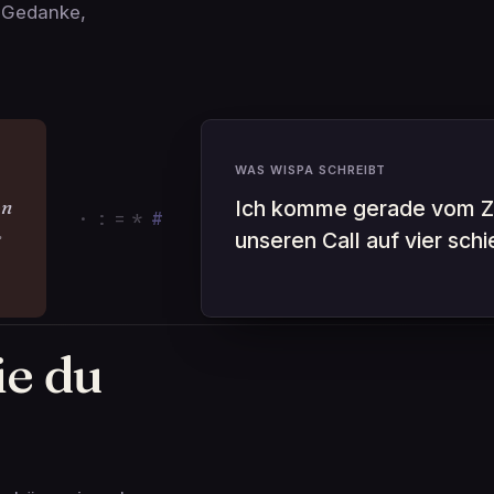
e Gedanke,
WAS WISPA SCHREIBT
en
Ich komme gerade vom Za
·
=
+
*
#
r
unseren Call auf vier sch
ie du