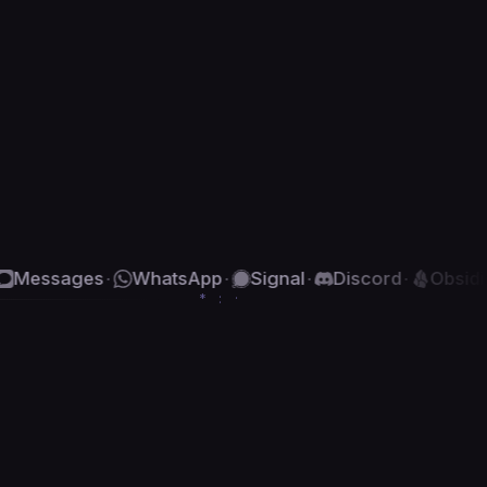
 +#;     ;     

==*            

*;             

*              

;              

#     #;; +    

=        ;     

=       #=     

       #=;     

*;;            

+;             

  =;           

s
WhatsApp
Signal
Discord
Obsidian
JetBr
·
·
·
·
·