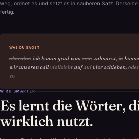
weg, ordnet es und setzt es in sauberen Satz. Derselb
fertig.
WAS DU SAGST
also ähm
ich komm grad vom
vom
zahnarzt,
ja
könn
wir unseren call
vielleicht
auf
auf
vier schieben,
ode
so
WIRD SMARTER
Es lernt die Wörter, d
wirklich nutzt.