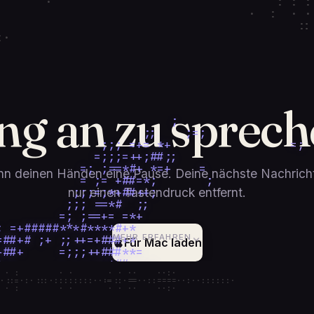
                                    :  ··  ·  
                                     ·  : :   
                                     ::··· ·· 
·                                           : 
                                           :::
                                         :·   
                                              
ng an zu sprech
                                              
                                              
                 ;        ;                   
              ##+#+;;=  +*                    
             *+  ;   *=#       #=;            
n deinen Händen eine Pause. Deine nächste Nachricht
           **+=  ; +=;                        
        ;;;+=;     *                          
nur einen Tastendruck entfernt.
       #** =; ;=                              
      ##*=;=   =;=;                           
      ; *+=;;  **+                            
  ;;  #++*;;;; *#+                            
MEHR ERFAHREN
Für Mac laden
# ;=+  *+==+=*=;;;                            
;+*  ;;#=+==+;=+*                             
*     #+*;;;;==**=;                           
:                   ··      ··         ·        

=·:·:·:··::·::·:·:::::::····:=·:····:::=::::··::

      ##;*==; =+*#*                          *
:                   ··      ··         ·        

         #*==; ;+**;;                     +*==
         ###*;;;=+++*;                 +##+;=;