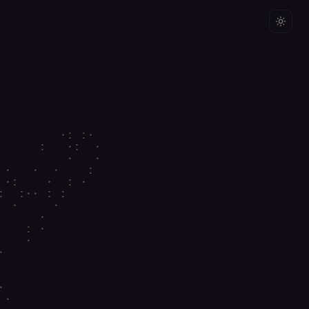
               

               

               

               

               

               

               

               

               

               

             · 

   ·       : · 

      :·  : :· 

    ::     :   

 :  :     ·    

· :    :       

··:   ·   :    

    :     ·    

   :     :·    

  ·         :  

 :             

 ·             

 :       : :·  

 ·        :·   
