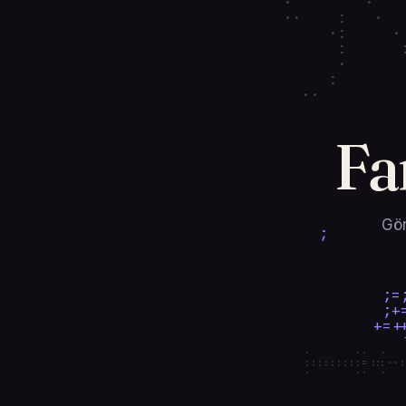
  :  ·         
   ·::·        
  :· ··        
    :·        ·
  ·         :: 
 ···           
               
Fa
             ; 
             = 
               
               
               
Gön
               
               
               
               
               
   = ;=#######=
  ;=*#*####;=# 
  ;=*****=;=;  
   ;++ ;= ;= ;+
      ·      ·· 
·::::::::·::::=·
  ;  =   ==*   
      ·      ·· 
        ;++    
               